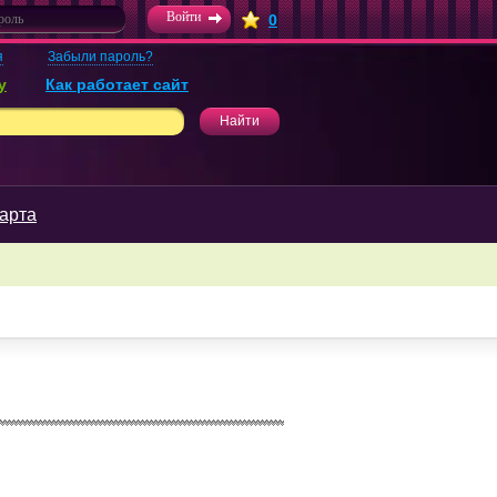
0
я
Забыли пароль?
у
Как работает сайт
арта