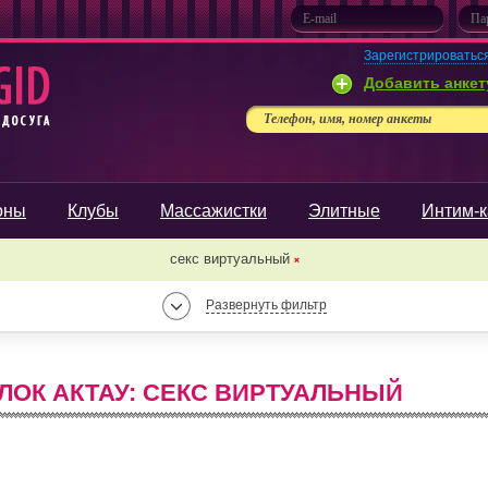
Зарегистрироватьс
Добавить анкет
Телефон, имя, номер анкеты
оны
Клубы
Массажистки
Элитные
Интим-к
секс виртуальный
❌
Развернуть фильтр
ОК АКТАУ: СЕКС ВИРТУАЛЬНЫЙ